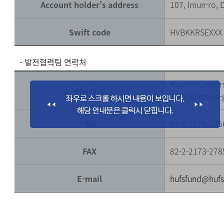
Account holder’s address
107, Imun-ro,
Swift code
HVBKKRSEXXX
- 발전협력팀 연락처
Hankuk Univers
Address
Dongdaemun-g
Tel
82-2-2173-275
FAX
82-2-2173-278
E-mail
hufsfund@hufs