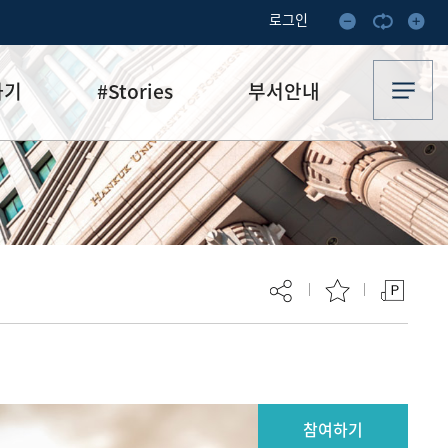
로그인
하기
#Stories
부서안내
기부·수혜스토리
업무안내
기금소식
오시는 길
추천
이달의 기부자
보
현재 페이지를 즐겨찾는 메뉴로
등록하시겠습니까?
참여하기