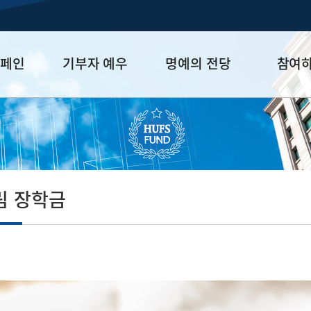
캠페인
기부자 예우
명예의 전당
참여
금
예우 프로그램
HUFS Honor
참여방법
세제 혜택
Diamond Club
기부하기
학금
Platinum Club
잠재기부자 
졸업동문 정
림 장학금
업데이트
절 선배님의 그 당시 어려움을 극복하고 오늘을 있게 한