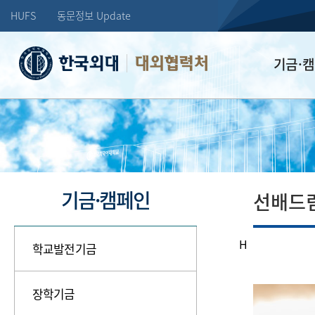
HUFS
동문정보 Update
대외협력처
기금·
학교발전기
장학기금
선배드림 장
기금·캠페인
선배드
H
학교발전기금
장학기금
학창시