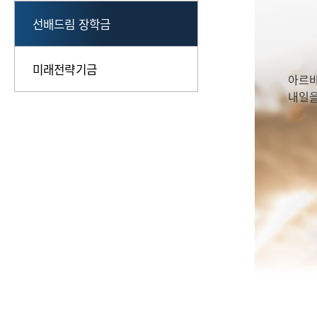
장학
선배드림 장학금
202
아르바
미래전략기금
내일