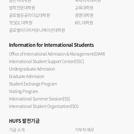
법학전문대학원
교육대학원
글로벌공공리더십대학원
경영대학원
TESOL 대학원
KFL 대학원
글로벌미디어커뮤니케이션대학원
Information
for International Students
Office of International Admission & Management(OIAM)
International Student Support Center(ISSC)
Undergraduate Admission
Graduate Admission
Student Exchange Program
Visiting Program
International Summer Session(ISS)
International Student Organization(ISO)
HUFS
발전기금
기금 소개
기부자 예우