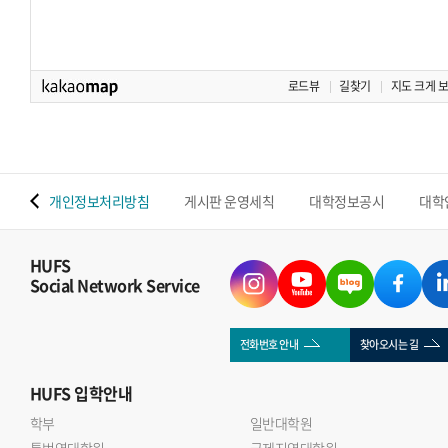
로드뷰
길찾기
지도 크게 
 맵
개인정보처리방침
게시판 운영세칙
대학정보공시
대학
HUFS
Social Network Service
전화번호 안내
찾아오시는 길
HUFS
입학안내
학부
일반대학원
통번역대학원
국제지역대학원