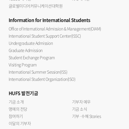
글로벌미디어커뮤니케이션대학원
Information
for International Students
Office of International Admission & Management(OIAM)
International Student Support Center(ISSC)
Undergraduate Admission
Graduate Admission
Student Exchange Program
Visiting Program
International Summer Session(ISS)
International Student Organization(ISO)
HUFS
발전기금
기금 소개
기부자 예우
명예의 전당
기금 소식
참여하기
기부·수혜 Stories
이달의 기부자