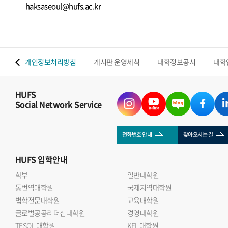
haksaseoul@hufs.ac.kr
 맵
개인정보처리방침
게시판 운영세칙
대학정보공시
대학
HUFS
Social Network Service
전화번호 안내
찾아오시는 길
HUFS
입학안내
학부
일반대학원
통번역대학원
국제지역대학원
법학전문대학원
교육대학원
글로벌공공리더십대학원
경영대학원
TESOL 대학원
KFL 대학원