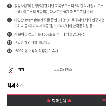
양성사업’의 선정(5년간 매년 교육부로부터 5억 원의 사업비 교부
8
수혜), 이로부터 제공되는 다채로운 국제화 프로그램 수혜
다양한 Internship 제도를 통한 5대양 6대주에서의 해외 현장체험
9
기회 제공 (외교부 재외공관/KOTRA/해외 한국문화원 등)
각 분야를 선도하는 Top class의 국내외 전임교수진
10
견고한 해외취업 네트워크
11
1800여명 수용의 최첨단 기숙사
12
위치
글로벌캠퍼스
학과소개
학과선택