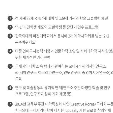
전 세계 88개국 434개 대학 및 139개 기관과 학술 교류협력 체결
1
‘7+1’ 파견학생 제도와 교환학생 등 장단기 연수 프로그램
2
한국외대와 파견대학교에서 동시에 2개의 학사학위를 받는 ‘2+2
3
복수학위제도’
다중 언어구사능력 배양과 인문학적 소양 및 사회과학적 지식 함양
4
위한 체계적인 커리큐럼
국제지역대학 소속 학과가 관여하는 교내 4개 해외지역연구소
5
(러시아연구소, 아프리카연구소, 인도연구소, 중앙아시아연구소)
교육
연구 및 학술활동의 유기적 연계(연구소 주관 다양한 학술 및 연구
6
프로그램, 연구조교 참여 기회 제공 등)
2014년 교육부 주관 대학특성화 사업(Creative Korea) 국제화 부
7
한국외대 국제지역대학이 제시한 ‘Locality 기반 글로벌 창의인재