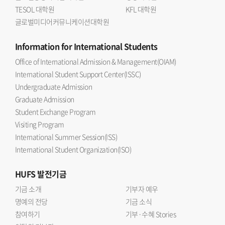
TESOL 대학원
KFL 대학원
글로벌미디어커뮤니케이션대학원
Information
for International Students
Office of International Admission & Management(OIAM)
International Student Support Center(ISSC)
Undergraduate Admission
Graduate Admission
Student Exchange Program
Visiting Program
International Summer Session(ISS)
International Student Organization(ISO)
HUFS
발전기금
기금 소개
기부자 예우
명예의 전당
기금 소식
참여하기
기부·수혜 Stories