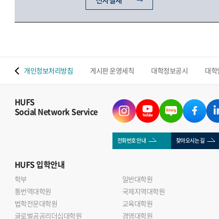
전자결재
 맵
개인정보처리방침
게시판 운영세칙
대학정보공시
대학
HUFS
Social Network Service
전화번호 안내
찾아오시는 길
HUFS
입학안내
학부
일반대학원
통번역대학원
국제지역대학원
법학전문대학원
교육대학원
글로벌공공리더십대학원
경영대학원