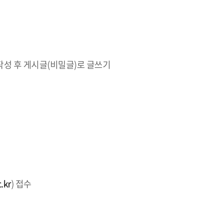
성 후 게시글(비밀글)로 글쓰기
.kr
) 접수