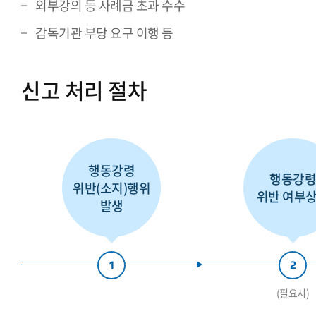
외부강의 등 사례금 초과 수수
감독기관 부당 요구 이행 등
신고 처리 절차
행동강령
행동강
위반(소지)행위
위반 여부
발생
1
2
(필요시)