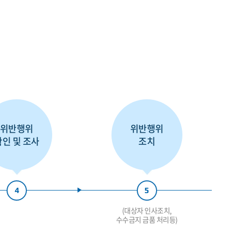
위반행위
위반행위
확인 및 조사
조치
4
5
(대상자 인사조치,
수수금지 금품 처리등)