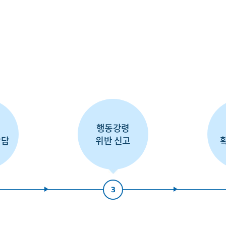
령
행동강령
상담
위반 신고
3