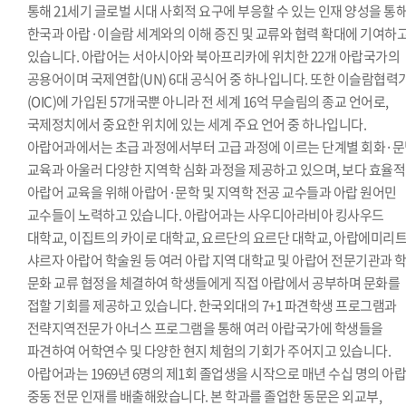
통해 21세기 글로벌 시대 사회적 요구에 부응할 수 있는 인재 양성을 통
한국과 아랍·이슬람 세계와의 이해 증진 및 교류와 협력 확대에 기여하
있습니다. 아랍어는 서아시아와 북아프리카에 위치한 22개 아랍국가의
공용어이며 국제연합(UN) 6대 공식어 중 하나입니다. 또한 이슬람협력
(OIC)에 가입된 57개국뿐 아니라 전 세계 16억 무슬림의 종교 언어로,
국제정치에서 중요한 위치에 있는 세계 주요 언어 중 하나입니다.
아랍어과에서는 초급 과정에서부터 고급 과정에 이르는 단계별 회화·
교육과 아울러 다양한 지역학 심화 과정을 제공하고 있으며, 보다 효율
아랍어 교육을 위해 아랍어·문학 및 지역학 전공 교수들과 아랍 원어민
교수들이 노력하고 있습니다. 아랍어과는 사우디아라비아 킹사우드
대학교, 이집트의 카이로 대학교, 요르단의 요르단 대학교, 아랍에미리
샤르자 아랍어 학술원 등 여러 아랍 지역 대학교 및 아랍어 전문기관과 
문화 교류 협정을 체결하여 학생들에게 직접 아랍에서 공부하며 문화를
접할 기회를 제공하고 있습니다. 한국외대의 7+1 파견학생 프로그램과
전략지역전문가 아너스 프로그램을 통해 여러 아랍국가에 학생들을
파견하여 어학연수 및 다양한 현지 체험의 기회가 주어지고 있습니다.
아랍어과는 1969년 6명의 제1회 졸업생을 시작으로 매년 수십 명의 아랍
중동 전문 인재를 배출해왔습니다. 본 학과를 졸업한 동문은 외교부,