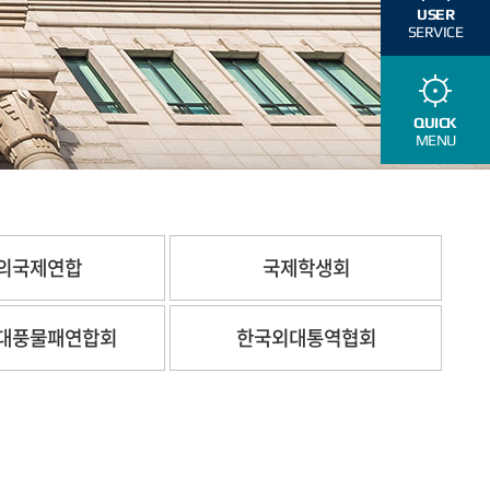
USER
SERVICE
QUICK
MENU
의국제연합
국제학생회
대풍물패연합회
한국외대통역협회