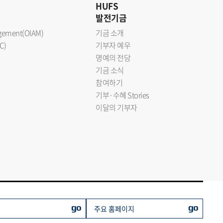
HUFS
발전기금
nagement(OIAM)
기금 소개
C)
기부자 예우
명예의 전당
기금 소식
참여하기
기부·수혜 Stories
이달의 기부자
go
go
주요 홈페이지