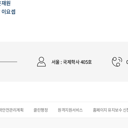
윤재원
장
이요셉
서울 : 국제학사 405호
학안전관리계획
클린행정
원격지원서비스
홈페이지 유지보수 신