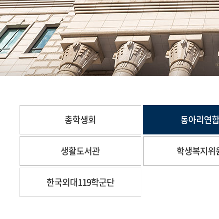
총학생회
동아리연
생활도서관
학생복지위
한국외대119학군단