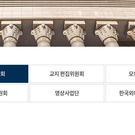
합회
교지 편집위원회
모
원회
영상사업단
한국외