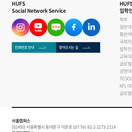
HUFS
HUF
Social Network Service
입학
학부
일반대
통번역
국제지
전화번호 안내
찾아오시는 길
법학전
교육대
글로벌
경영대
TESO
KFL 
글로벌
서울캠퍼스
(02450) 서울특별시 동대문구 이문로 107 Tel. 82-2-2173-2114