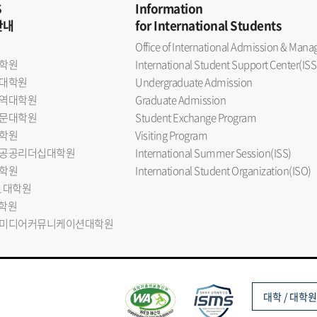
S
Information
안내
for International Students
Office of International Admission & Ma
학원
International Student Support Center(ISS
대학원
Undergraduate Admission
역대학원
Graduate Admission
문대학원
Student Exchange Program
학원
Visiting Program
공공리더십대학원
International Summer Session(ISS)
학원
International Student Organization(ISO)
L 대학원
대학원
미디어커뮤니케이션대학원
대학 / 대학원